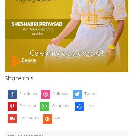
Celebrity අවුරුදු කුමාරි!
Share this
Facebook
Dribbble
Twitter
Pinterest
Whatsapp
Like
Comments
200