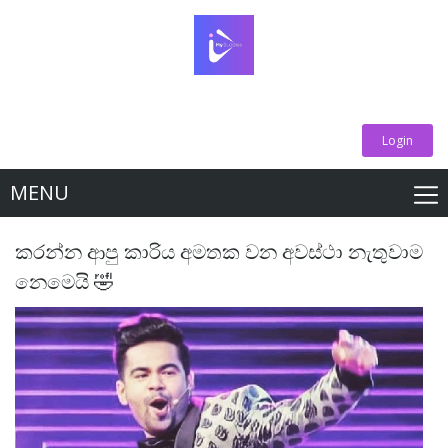
Login
MENU
කරන්න ආපු කාරිය අමතක වන අවස්ථා නැතුවාම
නෙමෙයි 🤣