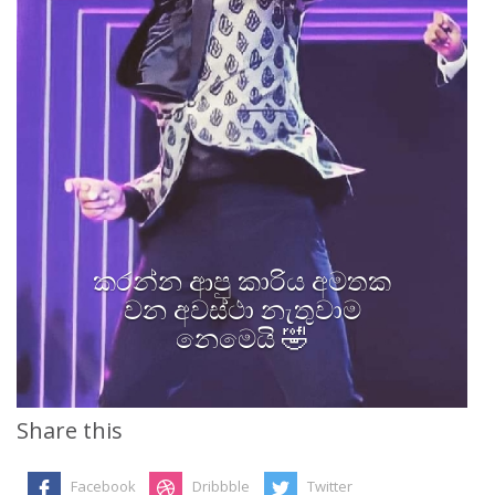
කරන්න ආපු කාරිය අමතක
වන අවස්ථා නැතුවාම
නෙමෙයි 🤣
Share this
Facebook
Dribbble
Twitter